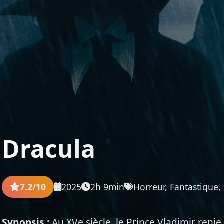
Dracula
7.2/10
2025
2h 9min
Horreur, Fantastique
Synopsis :
Au XVe siècle, le Prince Vladimir renie