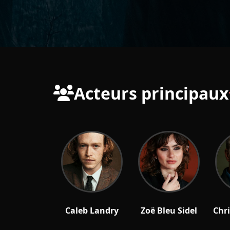
Acteurs principaux
Caleb Landry
Zoë Bleu Sidel
Chr
Jones
Elisabeta / Mina