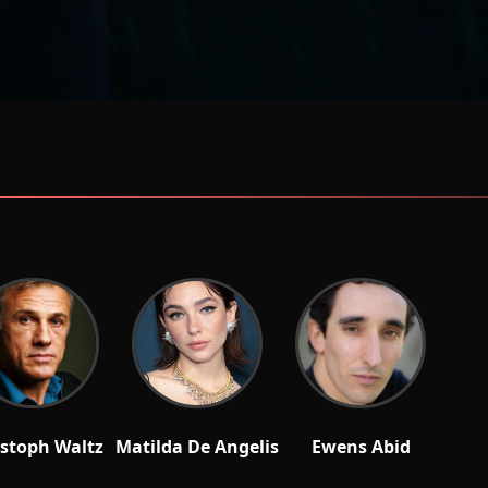
istoph Waltz
Matilda De Angelis
Ewens Abid
Priest
Maria
Jonathan Harker