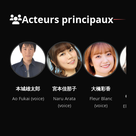
Acteurs principaux
本城雄太郎
宮本佳那子
大橋彩香
Ch
Omi
Ao Fukai (voice)
Naru Arata
Fleur Blanc
(voice)
(voice)
Elena
(v