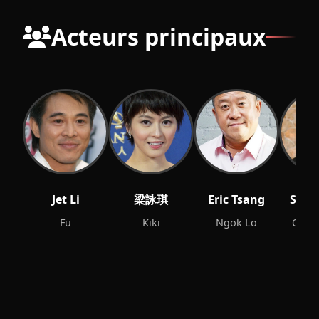
Acteurs principaux
Jet Li
梁詠琪
Eric Tsang
Simo
Fu
Kiki
Ngok Lo
Offic
K