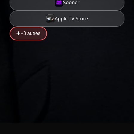
Sooner
Apple TV Store
+3 autres