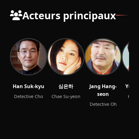
Acteurs principaux
Han Suk-kyu
심은하
Jang Hang-
Yu Ju
seon
Detective Cho
Chae Su-yeon
Kim 
Detective Oh