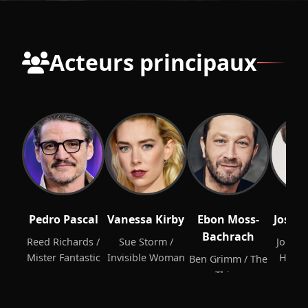
Acteurs principaux
Pedro Pascal
Vanessa Kirby
Ebon Moss-
Josep
Bachrach
Reed Richards /
Sue Storm /
Johnny
Mister Fantastic
Invisible Woman
Human
Ben Grimm / The
Thing