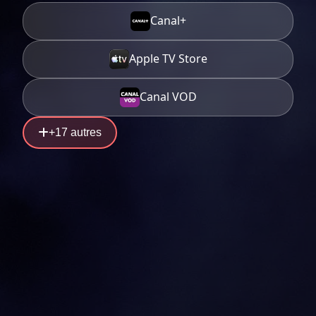
Canal+
Apple TV Store
Canal VOD
+17 autres