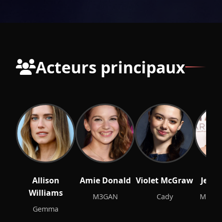
Acteurs principaux
Allison
Amie Donald
Violet McGraw
Jenna
Williams
M3GAN
Cady
M3GAN
Gemma