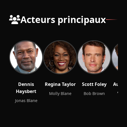
Acteurs principaux
Dennis
Regina Taylor
Scott Foley
Audre
Haysbert
And
Molly Blane
Bob Brown
Jonas Blane
Kim 